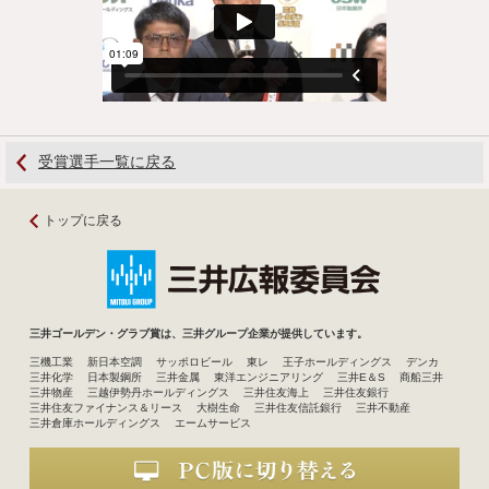
受賞選手一覧に戻る
トップに戻る
三井
三井ゴールデン・グラブ賞は、三井グループ企業が提供しています。
三機工業
新日本空調
サッポロビール
東レ
王子ホールディングス
デンカ
三井化学
日本製鋼所
三井金属
東洋エンジニアリング
三井E＆S
商船三井
三井物産
三越伊勢丹ホールディングス
三井住友海上
三井住友銀行
三井住友ファイナンス＆リース
大樹生命
三井住友信託銀行
三井不動産
三井倉庫ホールディングス
エームサービス
PC