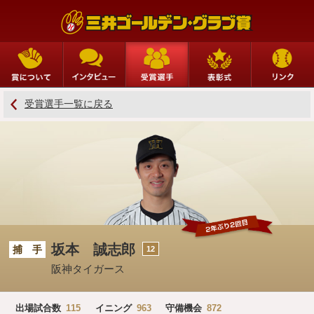
賞について
インタビュー
受賞選手
表彰式
受賞選手一覧に戻る
坂本 誠志郎
2年ぶり
坂本 誠志郎
捕 手
12
阪神タイガース
出場試合数
115
イニング
963
守備機会
872